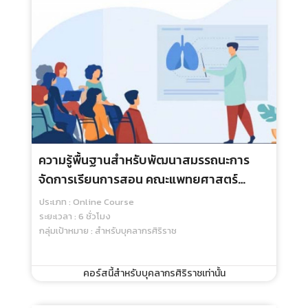
ความรู้พื้นฐานสำหรับพัฒนาสมรรถนะการ
จัดการเรียนการสอน คณะแพทยศาสตร์
ศิริราชพยาบาล
ประเภท : Online Course
ระยะเวลา : 6 ชั่วโมง
กลุ่มเป้าหมาย : สำหรับบุคลากรศิริราช
คอร์สนี้สำหรับบุคลากรศิริราชเท่านั้น