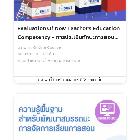
Evaluation Of New Teacher’s Education
Competency - การประเมินทักษะการสอน
และเจตคติความเป็นครู
ประเภท : Online Course
ระยะเวลา : 0.30 ชั่วโมง
กลุ่มเป้าหมาย : สำหรับบุคลากรศิริราช
คอร์สนี้สำหรับบุคลากรศิริราชเท่านั้น